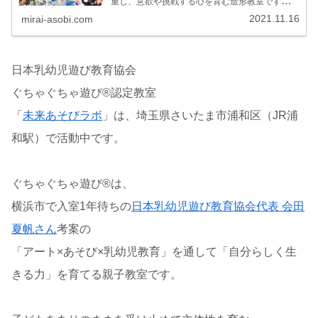
重し、意欲や挑戦する心を育む造形教室です。
「上手い・下手」「ダメ」のない世界で、子供を
2021.11.16
mirai-asobi.com
ありのまま認め主体性を育み「自分らしく生き
る」土台をつくる親子のための教室です。
日本乳幼児遊び教育協会
ぐちゃぐちゃ遊び®認定教室
「
未来あそびラボ
」は、埼玉県さいたま市浦和区（JR浦
和駅）で活動中です。
ぐちゃぐちゃ遊び®は、
横浜市で入室1年待ちの
日本乳幼児遊び教育協会代表 会田
夏帆さん
考案の
「アート×あそび×乳幼児教育」を通して「自分らしく生
きる力」を育てる親子教室です。