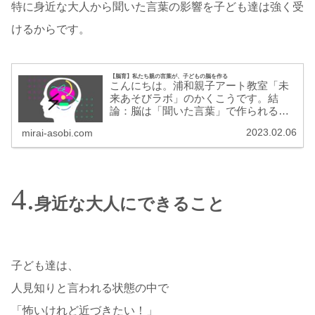
特に身近な大人から聞いた言葉の影響を子ども達は強く受
けるからです。
【脳育】私たち親の言葉が、子どもの脳を作る
こんにちは。浦和親子アート教室「未
来あそびラボ」のかくこうです。結
論：脳は「聞いた言葉」で作られる脳
は「聞いた言葉」で作られます。子ど
2023.02.06
mirai-asobi.com
もに、ポジティブな子に育って欲しい
と思うなら？ →ポジティブな言葉を
意識して伝えよう！今回は「言葉と脳
の関...
身近な大人にできること
子ども達は、
人見知りと言われる状態の中で
「怖いけれど近づきたい！」