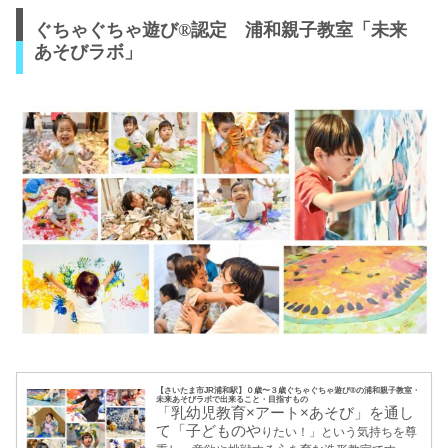
せん。だからこそ「自分ならきっとで
ぐちゃぐちゃ遊び®認定 浦和親子教室「未来
きる」という「根拠のない自信」を強
くもち、思いきって行動を起こせるか
あそびラボ」
どうかがとても大切です。
【さいたま市JR浦和駅】０歳〜３歳ぐちゃぐちゃ遊び®の浦和親子教室・
未来あそびラボで出来ること・目指すもの
「乳幼児教育×アート×あそび」を通し
て「子どものや
りたい！」という気持ちを尊