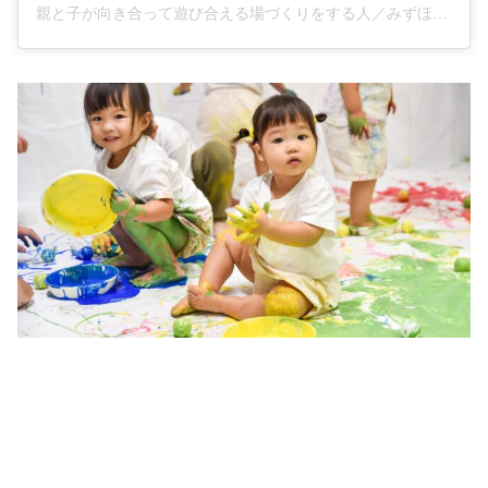
親と子が向き合って遊び合える場づくりをする人／みずほ先生／さいたま市浦和区JR浦和駅(@mirai_asobi_lab)がシェアした投稿