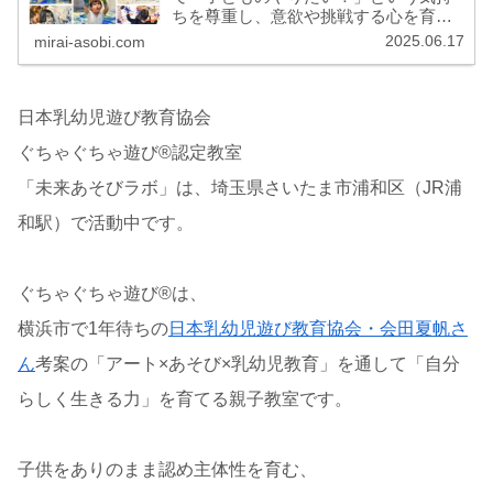
ちを尊重し、意欲や挑戦する心を育む
造形教室です。 「上手い・下手」「ダ
2025.06.17
mirai-asobi.com
メ」のない世界で、子供をありのまま
認め主体性を育み「自分らしく生き
る」土台をつくる親子のための教室で
す。
日本乳幼児遊び教育協会
ぐちゃぐちゃ遊び®認定教室
「未来あそびラボ」は、埼玉県さいたま市浦和区（JR浦
和駅）で活動中です。
ぐちゃぐちゃ遊び®は、
横浜市で1年待ちの
日本乳幼児遊び教育協会・会田夏帆さ
ん
考案の「アート×あそび×乳幼児教育」を通して「自分
らしく生きる力」を育てる親子教室です。
子供をありのまま認め主体性を育む、