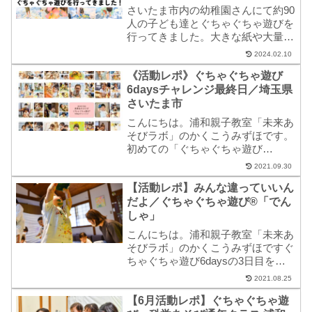
さいたま市内の幼稚園さんにて約90
人の子ども達とぐちゃぐちゃ遊びを
行ってきました。大きな紙や大量の
絵の具での活動は、殆どの子ども達
2024.02.10
が初めてのようでしたが、それぞれ
《活動レポ》ぐちゃぐちゃ遊び
の遊びを展開させて絵の具と遊ぶ姿
が見られました。
6daysチャレンジ最終日／埼玉県
さいたま市
こんにちは。浦和親子教室「未来あ
そびラボ」のかくこうみずほです。
初めての「ぐちゃぐちゃ遊び
®6daysチャレンジ」を、ご参加い
2021.09.30
ただいた親子さんとともに無事に最
【活動レポ】みんな違っていいん
終日を迎えることができました。本
当にありがとうございました。これ
だよ／ぐちゃぐちゃ遊び®「でん
までメインに活動し...
しゃ」
こんにちは。浦和親子教室「未来あ
そびラボ」のかくこうみずほですぐ
ちゃぐちゃ遊び6daysの3日目を開
催いたしました。今回のテーマは
2021.08.25
「でんしゃ」認定講師同期のあっこ
【6月活動レポ】ぐちゃぐちゃ遊
先生のプログラム「でんしゃ」をア