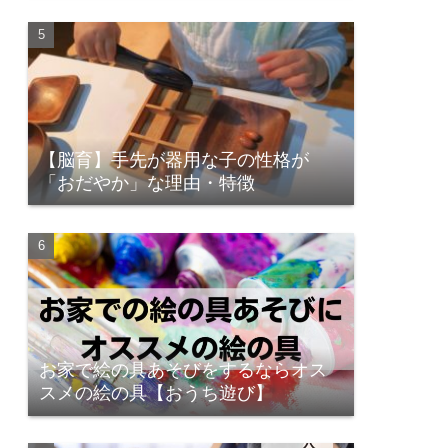
【脳育】手先が器用な子の性格が
「おだやか」な理由・特徴
お家で絵の具あそびをするならオス
スメの絵の具【おうち遊び】