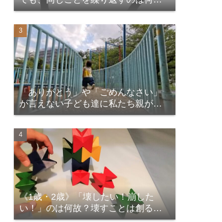
故？
「ありがとう」や「ごめんなさい」
が言えない子ども達に私たち親が出
来ること
《1歳・2歳》「壊したい！崩した
い！」のは何故？壊すことは創るこ
と