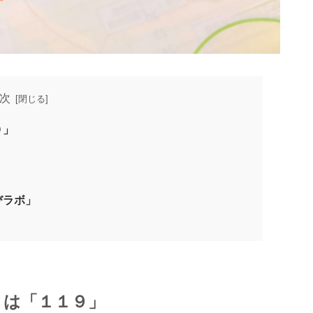
次
９」
びラボ」
とは「１１９」