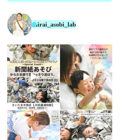
mirai_asobi_lab