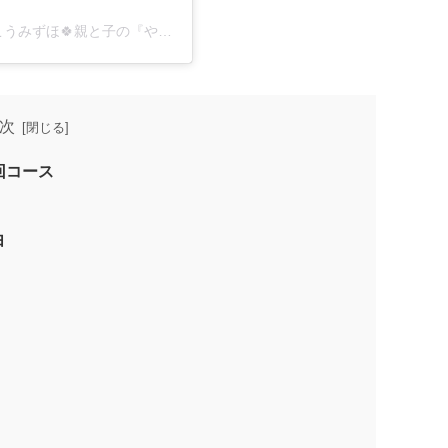
さいたま市浦和区ぐちゃぐちゃ遊び認定講師🎨かくこうみずほ🍀親と子の『やりたい』を見守れる場づくり(@mirai_asobi_lab)がシェアした投稿
次
回コース
由