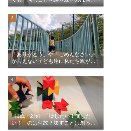
故？
「ありがとう」や「ごめんなさい」
が言えない子ども達に私たち親が出
来ること
《1歳・2歳》「壊したい！崩した
い！」のは何故？壊すことは創るこ
と