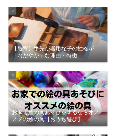
【脳育】手先が器用な子の性格が
「おだやか」な理由・特徴
お家で絵の具あそびをするならオス
スメの絵の具【おうち遊び】