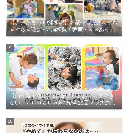
【さいたま市JR浦和駅】０歳〜年長さんぐち
ゃぐちゃ遊び®の浦和親子教室・未来あそび
ラボで出来ること・目指すもの
【浦和親子教室／5月始まり】おうちででき
ない、ぐちゃぐちゃ遊び®全10回クラスのご
案内（0歳〜3歳）2026年度