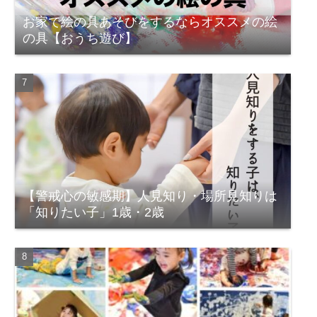
お家で絵の具あそびをするならオススメの絵
の具【おうち遊び】
【警戒心の敏感期】人見知り・場所見知りは
「知りたい子」1歳・2歳