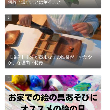
何故？壊すことは創ること
【脳育】手先が器用な子の性格が「おだや
か」な理由・特徴