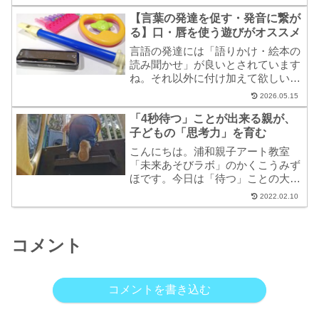
きに靴の試着が出来るので、親も子
【言葉の発達を促す・発音に繋が
供もストレスフリー。忙しいパパ・
ママにオススメしたいので、今回は
る】口・唇を使う遊びがオススメ
a...
言語の発達には「語りかけ・絵本の
読み聞かせ」が良いとされています
ね。それ以外に付け加えて欲しいな
と思うのが「口・唇」を使う遊びで
2026.05.15
す。「口や唇、舌の発達・口腔内及
「4秒待つ」ことが出来る親が、
び口周辺の筋肉の発達」すること
で、初めて言葉を話す身体の準備が
子どもの「思考力」を育む
整います。遊びながら自然と鍛えら
こんにちは。浦和親子アート教室
れる遊びをご紹介します。
「未来あそびラボ」のかくこうみず
ほです。今日は「待つ」ことの大切
さについてお話していきますね。子
2022.02.10
育ては「待つ」ことの連続です子育
ては「待つ」ことの連続です。 特
に、小さなうちは経験がまだ少ない
コメント
ので、何をするにも...
コメントを書き込む