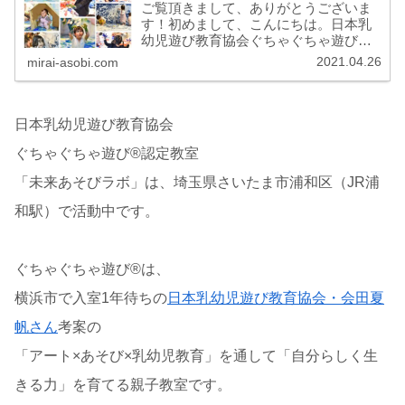
ご覧頂きまして、ありがとうございま
す！初めまして、こんにちは。日本乳
幼児遊び教育協会ぐちゃぐちゃ遊び®
認定講師浦和親子アート教室「未来あ
2021.04.26
mirai-asobi.com
そびラボ」のかくこうみずほです。水
たまり・ごっこ遊びが大好きな2歳の娘
がいる、…
日本乳幼児遊び教育協会
ぐちゃぐちゃ遊び®認定教室
「未来あそびラボ」は、埼玉県さいたま市浦和区（JR浦
和駅）で活動中です。
ぐちゃぐちゃ遊び®は、
横浜市で入室1年待ちの
日本乳幼児遊び教育協会・会田夏
帆さん
考案の
「アート×あそび×乳幼児教育」を通して「自分らしく生
きる力」を育てる親子教室です。