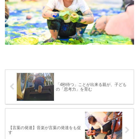
「4秒待つ」ことが出来る親が、子ども
の「思考力」を育む
【言葉の発達】音楽が言葉の発達をも促
す