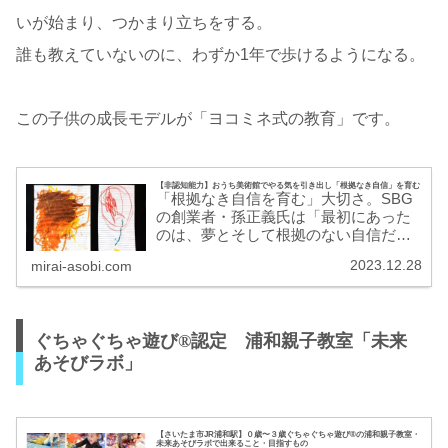
いが始まり、つかまり立ちをする。
誰も教えていないのに、わずか1年で歩けるようになる。
この子供の成長モデルが「ヨコミネ式の教育」です。
【非認知能力】おうち美術館でやる気を引き出し「根拠なき自信」を育む
「根拠なき自信を育む」大切さ。SBG
の創業者・孫正義氏は「最初にあった
のは、夢とそして根拠のない自信だ
け。そこからすべてが始まった」とい
2023.12.28
mirai-asobi.com
う名言を残しています。起業だけでは
なく、新しいチャレンジをするときに
は、100％上手くいく保障などはありま
せん。だからこそ「自分ならきっとで
ぐちゃぐちゃ遊び®認定 浦和親子教室「未来
きる」という「根拠のない自信」を強
くもち、思いきって行動を起こせるか
あそびラボ」
どうかがとても大切です。
【さいたま市JR浦和駅】０歳〜３歳ぐちゃぐちゃ遊び®の浦和親子教室・
未来あそびラボで出来ること・目指すもの