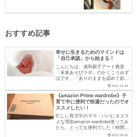
おすすめ記事
幸せに生きるためのマインドは
「自己承認」から始まる！
こんにちは。浦和親子アート教室
「未来あそびラボ」のかくこうみず
ほです。「ありのままを認めて欲し
い！」が子どもの願い子供に限らず
2021.12.26
人は皆、自分の存在を丸ごとありの
《amazon Prime wardrobe》子
まま受け入れて認めてもらいたい！
と心の底で願っています。もちろん
育て中に便利で快適だったのでオ
私も含め、殆どの大...
ススメしたい！
忙しい育児中のママ・パパにオスス
メな理由amazon wardrobe使ってみ
たら、とっても便利でした！時間を
気にせず、子供本人の機嫌の良いと
2021.09.02