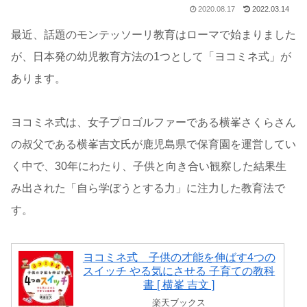
2020.08.17
2022.03.14
最近、話題のモンテッソーリ教育はローマで始まりました
が、日本発の幼児教育方法の1つとして「ヨコミネ式」が
あります。
ヨコミネ式は、女子プロゴルファーである横峯さくらさん
の叔父である横峯吉文氏が鹿児島県で保育園を運営してい
く中で、30年にわたり、子供と向き合い観察した結果生
み出された「自ら学ぼうとする力」に注力した教育法で
す。
ヨコミネ式 子供の才能を伸ばす4つの
スイッチ やる気にさせる 子育ての教科
書 [ 横峯 吉文 ]
楽天ブックス